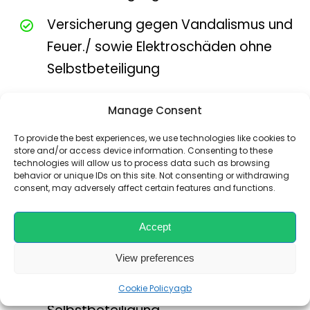
Versicherung gegen Vandalismus und
Feuer./ sowie Elektroschäden ohne
Selbstbeteiligung
24 h Straßenhilfsdienst auf ganz Kreta
Manage Consent
Diebstahlschutz ohne Selbstbeteiligung
To provide the best experiences, we use technologies like cookies to
store and/or access device information. Consenting to these
technologies will allow us to process data such as browsing
Insassenversicherung ohne
behavior or unique IDs on this site. Not consenting or withdrawing
consent, may adversely affect certain features and functions.
Selbstbeteiligung
Accept
Unbegrenzte Kilometer
View preferences
Versicherung gegen Schäden an Reifen,
Unterboden und Scheiben ohne
Cookie Policy
agb