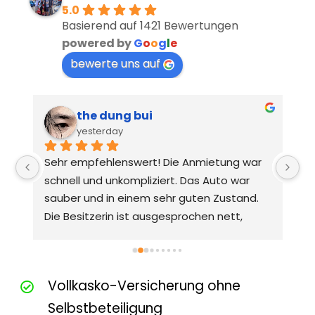
5.0
Basierend auf 1421 Bewertungen
powered by
G
o
o
g
l
e
bewerte uns auf
the dung bui
yesterday
Sehr empfehlenswert! Die Anmietung war 
schnell und unkompliziert. Das Auto war 
sauber und in einem sehr guten Zustand. 
Die Besitzerin ist ausgesprochen nett, 
freundlich und hilfsbereit. Wir wurden 
herzlich empfangen und alles wurde klar 
erklärt. Vielen Dank – beim nächsten Urlaub 
Vollkasko-Versicherung ohne
auf Kreta kommen wir gerne wieder!
Selbstbeteiligung