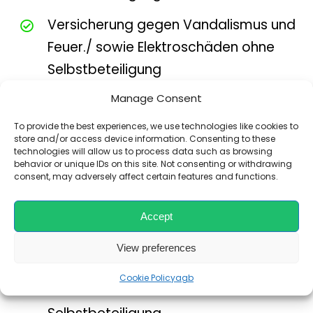
Versicherung gegen Vandalismus und
Feuer./ sowie Elektroschäden ohne
Selbstbeteiligung
Manage Consent
24 h Straßenhilfsdienst auf ganz Kreta
To provide the best experiences, we use technologies like cookies to
store and/or access device information. Consenting to these
Diebstahlschutz ohne Selbstbeteiligung
technologies will allow us to process data such as browsing
behavior or unique IDs on this site. Not consenting or withdrawing
Insassenversicherung ohne
consent, may adversely affect certain features and functions.
Selbstbeteiligung
Accept
Unbegrenzte Kilometer
View preferences
Versicherung gegen Schäden an Reifen,
Cookie Policy
agb
Unterboden und Scheiben ohne