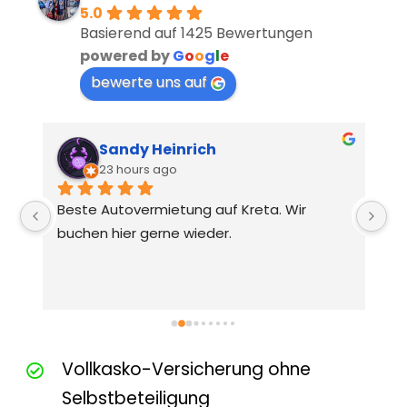
5.0
Basierend auf 1425 Bewertungen
powered by
G
o
o
g
l
e
bewerte uns auf
Sandy Heinrich
23 hours ago
Beste Autovermietung auf Kreta. Wir 
Nä
buchen hier gerne wieder.
Vollkasko-Versicherung ohne
Selbstbeteiligung