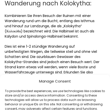
Wanderung nach Kolokytha:
Kombinieren Sie Ihren Besuch der Ruinen mit einer
Wanderung rund um die Bucht, entlang des Isthmus
und hinauf zur Landzunge, die als „Kolokytha“
(Κολοκύθα) bezeichnet wird. Die Halbinsel ist auch als
Kalydon und Spinalonga-Halbinsel bekannt.
Dies ist eine 1-2 stündige Wanderung auf
unbefestigten Wegen, die teilweise steil und ohne viel
Schatten sind. Die azurblauen Gewässer des
Kolokytha-Strandes sind jedoch einen Besuch wert. Der
Strand kann etwas voll werden, wenn viele Boote und
Wasserfahrzeuge unterwegs sind. Erkunden Sie also
ruhig die vielen anderen Strände auf der Halbinsel.
Manage Consent
Nehmen Sie ausreichend Essen und Wasser mit.
To provide the best experiences, we use technologies like cookies to
Zuerst geht es über den Isthmus mit Blick auf die Bucht
store and/or access device information. Consenting to these
und den Kanal, dann hinauf zur St. Lukas-Kapelle (Άγιο
technologies will allow us to process data such as browsing
Λουκά) entlang der Steinpfade und den Hügel hinauf,
behavior or unique IDs on this site. Not consenting or withdrawing
während man die Aussicht auf die Bucht und die
consent, may adversely affect certain features and functions.