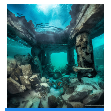
Kontakt Impr
Persönliche A
Das Team
Schnäppchen 
Mitgliederber