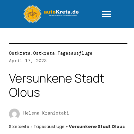
Zum
Inhalt
springen
Togg
Navig
HOME
Ostkreta
,
Ostkreta
,
Tagesausflüge
Fuhrpark
April 17, 2023
Versunkene Stadt
AGB – “rundum
Olous
FAQ-Ihre Fra
Helena Kraniotaki
Wie läuft das
Startseite
»
Tagesausflüge
»
Versunkene Stadt Olous