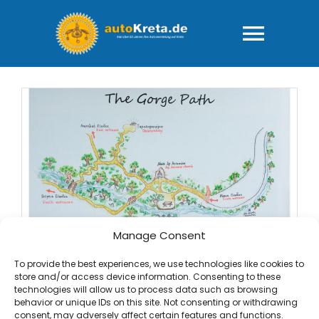
Zum
Inhalt
springen
Togg
Navig
HOME
Fuhrpark
AGB – “rundum
FAQ-Ihre Fra
Manage Consent
Die Agios Antonios
To provide the best experiences, we use technologies like cookies to
Schlucht in Patsos, Kreta
store and/or access device information. Consenting to these
Wie läuft das
technologies will allow us to process data such as browsing
Die Agios Antonios Schlucht in Patsos, Kreta: Ein
behavior or unique IDs on this site. Not consenting or withdrawing
consent, may adversely affect certain features and functions.
Paradies für Naturliebhaber und