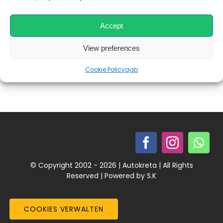
Kontakt Impr
Vogelbeobachter Auf der Suche nach einem
einzigartigen und unvergesslichen Erlebnis
Accept
während Ihres Aufenthalts auf Kreta? Dann
Persönliche A
View preferences
Cookie Policy
agb
Das Team
Schnäppchen 
Mitgliederber
© Copyright 2002 - 2026 | Autokreta | All Rights
Reserved | Powered by S.K
COOKIES VERWALTEN