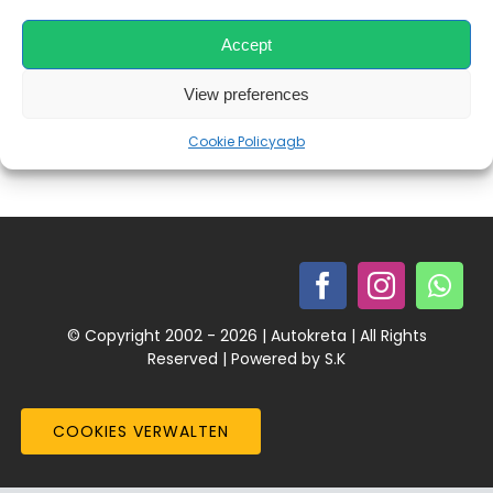
Kontakt Impr
klein für uns … Familienautos , ja, und wieder
beginnt eine neue Generation unserer
Accept
Persönliche A
View preferences
Cookie Policy
agb
Das Team
Schnäppchen 
Mitgliederber
© Copyright 2002 - 2026 | Autokreta | All Rights
Reserved | Powered by S.K
COOKIES VERWALTEN