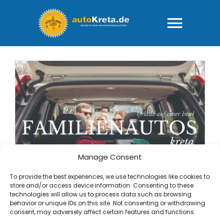
Zum
Inhalt
springen
Togg
Navig
HOME
Fuhrpark
AGB – “rundum
Manage Consent
FAQ-Ihre Fra
To provide the best experiences, we use technologies like cookies to
store and/or access device information. Consenting to these
Familienautos
Wie läuft das
technologies will allow us to process data such as browsing
behavior or unique IDs on this site. Not consenting or withdrawing
Familienautos Mietwagen auf Kreta für Familien
consent, may adversely affect certain features and functions.
mit Babys und Kleinkinder Der Panda ist jetzt zu