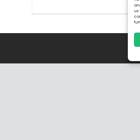
and
us 
co
fun