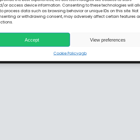
/or access device information. Consenting to these technologies will al
to process data such as browsing behavior or unique IDs on this site. Not
nsenting or withdrawing consent, may adversely affect certain features 
ctions.
Accept
View preferences
© Copyright 2002 - 2026 | Autokreta | All Rights
Reserved | Powered by S.K
Cookie Policy
agb