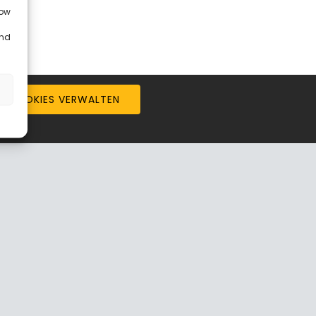
low
and
COOKIES VERWALTEN