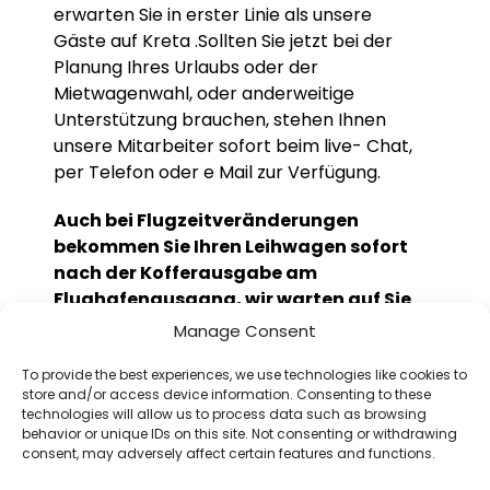
erwarten Sie in erster Linie als unsere
Gäste auf Kreta .Sollten Sie jetzt bei der
Planung Ihres Urlaubs oder der
Mietwagenwahl, oder anderweitige
Unterstützung brauchen, stehen Ihnen
unsere Mitarbeiter sofort beim live- Chat,
per Telefon oder e Mail zur Verfügung.
Auch bei Flugzeitveränderungen
bekommen Sie Ihren Leihwagen sofort
nach der Kofferausgabe am
Flughafenausgang, wir warten auf Sie
auch bei längeren Verspätungen
.
Manage Consent
Ebenso sind Nachtflüge kein Problem,
To provide the best experiences, we use technologies like cookies to
store and/or access device information. Consenting to these
denn gegen einen kleinen Aufpreis liefern
technologies will allow us to process data such as browsing
wir Ihr Leihauto für Kreta auch nachts aus.
behavior or unique IDs on this site. Not consenting or withdrawing
consent, may adversely affect certain features and functions.
Die Fahrzeugrückgabe wird für Sie