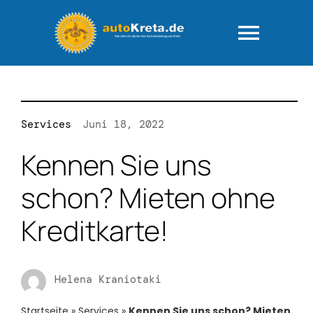
Zum
Inhalt
springen
Togg
Navig
HOME
Services
Juni 18, 2022
Fuhrpark
Kennen Sie uns
AGB – “rundum
schon? Mieten ohne
Kreditkarte!
FAQ-Ihre Fra
Wie läuft das
Helena Kraniotaki
Startseite
»
Services
»
Kennen Sie uns schon? Mieten