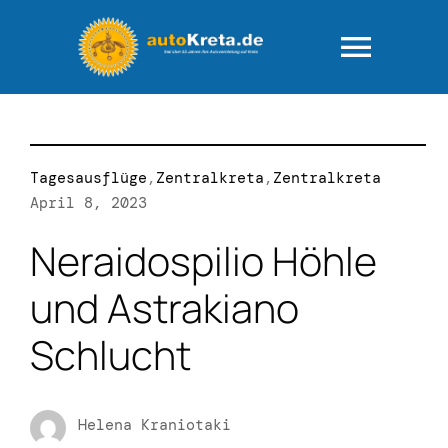
Zum
Inhalt
springen
Togg
Navig
HOME
Tagesausflüge
,
Zentralkreta
,
Zentralkreta
Fuhrpark
April 8, 2023
Neraidospilio Höhle
AGB – “rundum
und Astrakiano
FAQ-Ihre Fra
Schlucht
Wie läuft das
Helena Kraniotaki