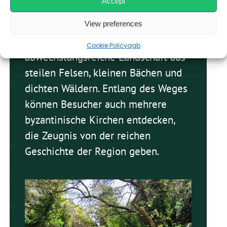
Accept
kretischen Natur zu erkunden. Mit
einer Länge von etwa 5 Kilometern
View preferences
führt die Schlucht durch eine
Cookie Policy
agb
abwechslungsreiche Landschaft aus
steilen Felsen, kleinen Bächen und
dichten Wäldern. Entlang des Weges
können Besucher auch mehrere
byzantinische Kirchen entdecken,
die Zeugnis von der reichen
Geschichte der Region geben.