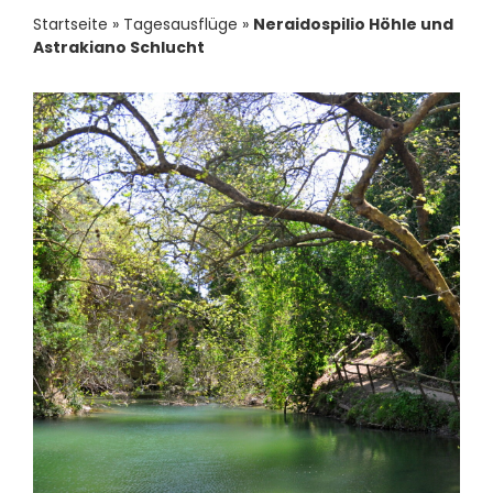
Kontakt Impr
Startseite
»
Tagesausflüge
»
Neraidospilio Höhle und
Astrakiano Schlucht
Persönliche A
Das Team
Schnäppchen 
Mitgliederber