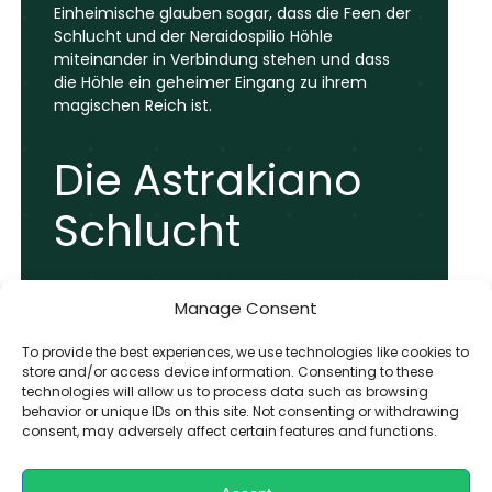
Einheimische glauben sogar, dass die Feen der
Schlucht und der Neraidospilio Höhle
miteinander in Verbindung stehen und dass
die Höhle ein geheimer Eingang zu ihrem
magischen Reich ist.
Die Astrakiano
Schlucht
Manage Consent
Ebenfalls in der Region Heraklion
To provide the best experiences, we use technologies like cookies to
store and/or access device information. Consenting to these
gelegen, bietet die Astrakiano
technologies will allow us to process data such as browsing
Schlucht eine unglaubliche
behavior or unique IDs on this site. Not consenting or withdrawing
consent, may adversely affect certain features and functions.
Gelegenheit für abenteuerlustige
Reisende, die Schönheit der