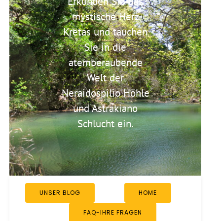
Erkunden Sie das
mystische Herz
Kretas und tauchen
Sie in die
atemberaubende
Welt der
Neraidospilio Höhle
und Astrakiano
Schlucht ein.
UNSER BLOG
HOME
FAQ-IHRE FRAGEN