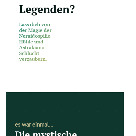
Legenden?
Lass dich von
der Magie der
Neraidospilio
Höhle und
Astrakiano
Schlucht
verzaubern.
es war einmal…
Die mystische