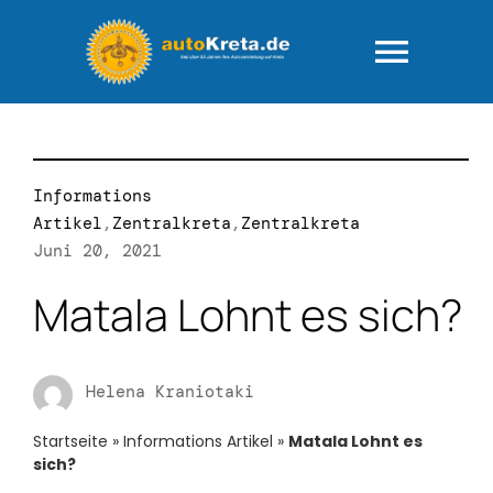
Zum
Inhalt
springen
Togg
Navig
HOME
Informations
Fuhrpark
Artikel
,
Zentralkreta
,
Zentralkreta
Juni 20, 2021
AGB – “rundum
Matala Lohnt es sich?
FAQ-Ihre Fra
Helena Kraniotaki
Wie läuft das
Startseite
»
Informations Artikel
»
Matala Lohnt es
sich?