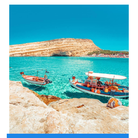
Kontakt Impr
Persönliche A
Das Team
Schnäppchen 
Mitgliederber